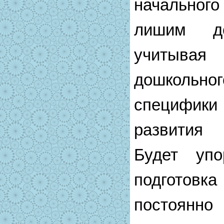
начального
лишим де
учитыва
дошкольно
специфи
развития 
Будет упо
подготовка
постоянно