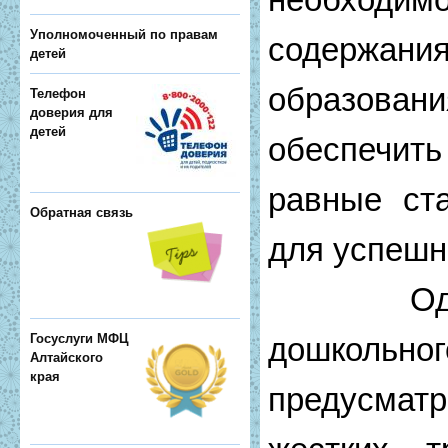
Уполномоченный по правам
содержа
детей
образован
Телефон
доверия для
детей
обеспечит
равные ст
Обратная связь
для успешн
Однако 
дошкольно
Госуслуги МФЦ
Алтайского
края
предусмат