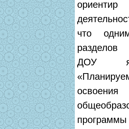
ориентир
деятельнос
что одни
разделов
ДОУ яв
«Планиру
освоения
общеобраз
програм