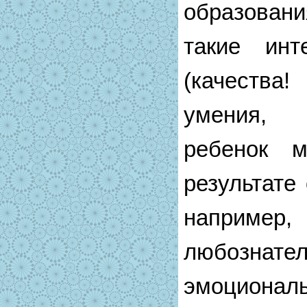
образован
такие инт
(качества!
умения, 
ребенок м
результате
например, 
любознат
эмоциональ