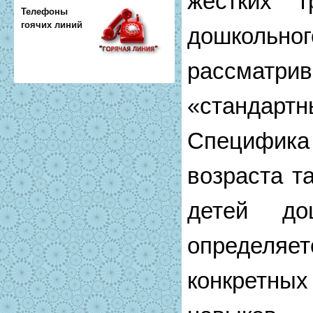
жестких т
Телефоны
гоячих линий
дошкольн
рассматри
«стандартн
Специфи
возраста т
детей дош
определ
конкретны