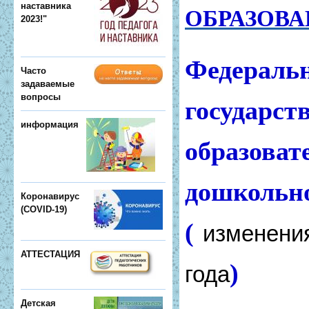
наставника
ОБРАЗОВА
2023!"
Федераль
Часто
задаваемые
вопросы
государст
информация
образова
дошкольн
Коронавирус
(COVID-19)
(
изменения
АТТЕСТАЦИЯ
)
года
Детская