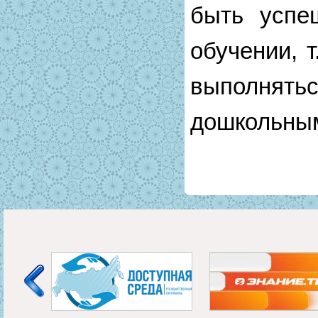
быть успе
обучении, т
выполн
дошкольны