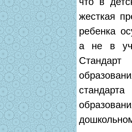
что в детс
жесткая пр
ребенка ос
а не в уч
Станда
образова
станда
образован
дошкольно