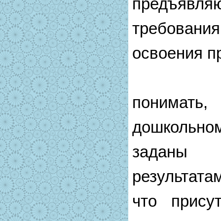
предъяв
требован
освоения п
Здесь
понима
дошкольном
заданы
результата
что прису