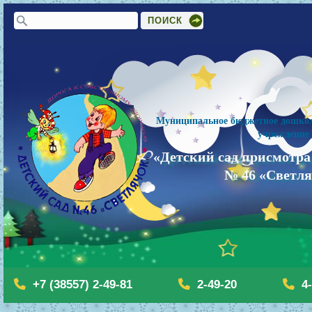
Форма поиска
Поиск
Муниципальное бюджетное дошкол
учреждение
«Детский сад присмотра
№ 46 «Светл
+7 (38557) 2-49-81
2-49-20
4