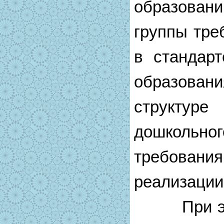
образован
группы треб
в стандарт
образовани
структ
дошкольн
требован
реализации
При этом