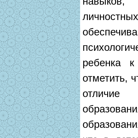
навыков,
личностных
обеспечив
психологи
ребенка к
отметить, 
отличи
образов
образовани