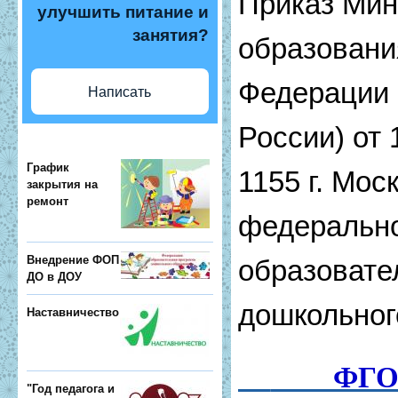
Приказ Мин
улучшить питание и
занятия?
образовани
Федерации 
Написать
России) от 
График
1155 г. Мо
закрытия на
ремонт
федерально
Внедрение ФОП
образовате
ДО в ДОУ
дошкольног
Наставничество
ФГОС
"Год педагога и