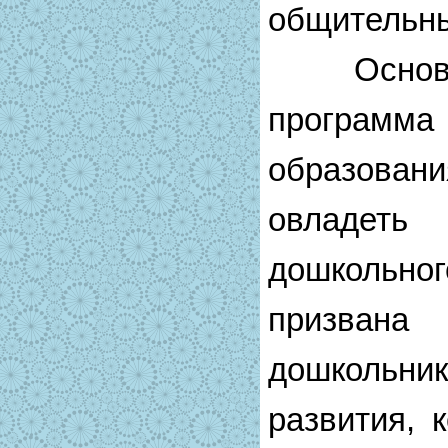
общительны
Основная
програм
образован
овладеть
дошкольно
призва
дошкольн
развития, 