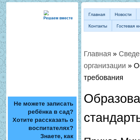
Главная
Новости
Решаем вместе
Контакты
Гостевая к
Главная
»
Сведе
Вы здесь
организации
» О
требования
Образова
Не можете записать
ребёнка в сад?
стандарт
Хотите рассказать о
воспитателях?
Знаете, как