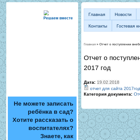
Главная
Новости
Решаем вместе
Контакты
Гостевая к
Главная
» Отчет о поступлении внеб
Вы здесь
Отчет о поступле
2017 год
Дата:
19.02.2018
отчет для сайта 2017го
Категория документа:
От
Не можете записать
ребёнка в сад?
Хотите рассказать о
воспитателях?
Знаете, как