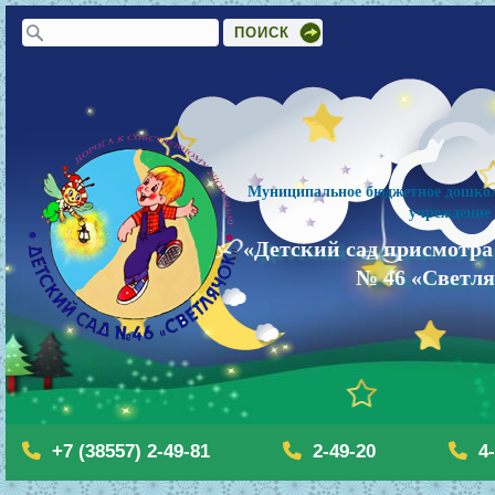
Форма поиска
Поиск
Муниципальное бюджетное дошкол
учреждение
«Детский сад присмотра
№ 46 «Светл
+7 (38557) 2-49-81
2-49-20
4