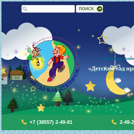
Форма поиска
Поиск
Муниципальное
«Детский сад пр
+7 (38557) 2-49-81
2-49-