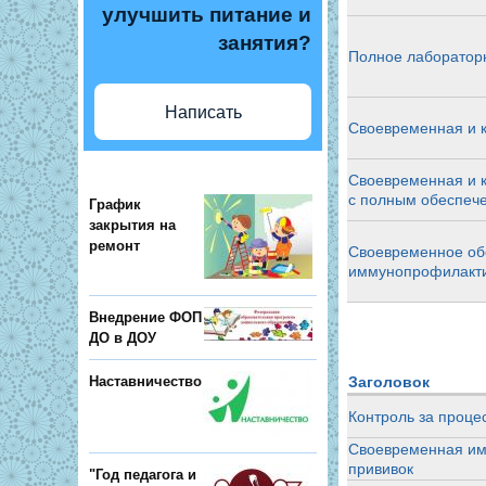
улучшить питание и
занятия?
Полное лаборатор
Написать
Своевременная и к
Своевременная и к
с полным обеспеч
График
закрытия на
ремонт
Своевременное об
иммунопрофилакти
Внедрение ФОП
ДО в ДОУ
Заголовок
Наставничество
Контроль за проце
Своевременная им
прививок
"Год педагога и