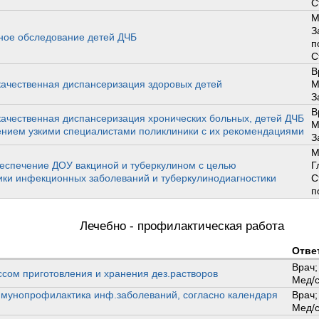
С
М
З
ное обследование детей ДЧБ
п
С
В
ачественная диспансеризация здоровых детей
М
З
В
ачественная диспансеризация хронических больных, детей ДЧБ
М
ением узкими специалистами поликлиники с их рекомендациями
З
М
еспечение ДОУ вакциной и туберкулином с целью
Г
ки инфекционных заболеваний и туберкулинодиагностики
С
п
Лечебно - профилактическая работа
Отве
Врач;
ссом приготовления и хранения дез.растворов
Мед/с
мунопрофилактика инф.заболеваний, согласно календаря
Врач;
Мед/с