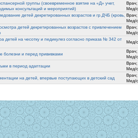
испансерной группы (своевременное взятие на «Д» учет,
Врач;
одимых консультаций и мероприятий)
Мед/с
едование детей декретированных возрастов и гр.ДЧБ (кровь,
Врач;
Мед/с
смотра детей декретированных возрастов с привлечением
Врач;
в
Мед/с
а детей на чесотку и педикулез согласно приказа № 342 от
Мед/с
Врач;
е болезни и перед прививками
Мед/с
Врач;
ьми в период адаптации
Мед/с
Врач;
нтации на детей, впервые поступающих в детский сад
Мед/с