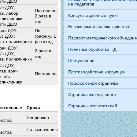
т/м ДШО
на педагогов
/с ДОУ;
Постоянно,
ав. лабор.
Консультационный пункт
2 раза в
оликлиники;
год
т/м ДШО
Независимая оценка качества
рач ДОУ;
По
/с ДОУ;
графику, 1
Паспорт методического объедин
ав. поликлиники
раз в год
рач ДОУ;
Политика обработки ПД
2 раза в
/с ДОУ;
год
ав. поликлиники
Поступление
/с ДОУ;
лав. врач;
Противодействие коррупции
Постоянно
т. м/с
оликлиники
Профсоюзная страничка
Страница заведующего
Страницы воспитателей
тственные
Сроки
Ежедневно
естра
По назначению
естра