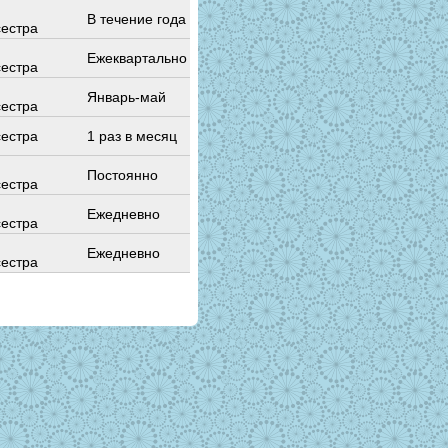
В течение года
естра
Ежеквартально
естра
Январь-май
естра
естра
1 раз в месяц
Постоянно
естра
Ежедневно
естра
Ежедневно
естра