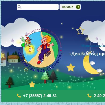
Форма поиска
Поиск
Муниципальное
«Детский сад пр
+7 (38557) 2-49-81
2-49-