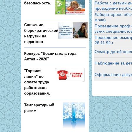
Работа с детьми д
безопасность.
проведение необх
Лабораторное обсл
моча)
Снижение
Проведение проф.о
бюрократической
узких специалисто
нагрузки на
Проведение осмотр
педагогов
26.11.92 г.
Осмотр детей посл
Конкурс "Воспитатель года
Алтая - 2020"
Наблюдение за дет
"Горячая
Оформление докуме
линия" по
оплате труда
работников
образования.
Температурный
режим