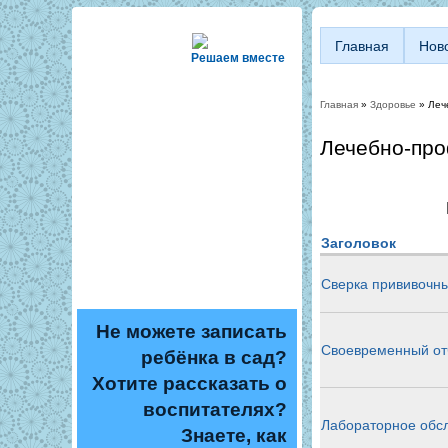
Главная
Нов
Решаем вместе
Главная
»
Здоровье
» Леч
Вы здесь
Лечебно-про
Заголовок
Сверка прививочн
Не можете записать
Своевременный отч
ребёнка в сад?
Хотите рассказать о
воспитателях?
Лабораторное обс
Знаете, как