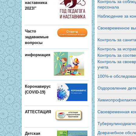
Контроль за соблю
наставника
персонала
2023!"
Наблюдение за кон
Своевременное вы
Часто
задаваемые
Контроль за санит
вопросы
Контроль за испра
информация
Контроль за соотв
Контроль за своев
учета
100%-е обследован
Коронавирус
Оздоровление дете
(COVID-19)
Химиопрофилактик
Своевременная кон
АТТЕСТАЦИЯ
Туберкулинодиагно
Доврачебное обсле
Детская