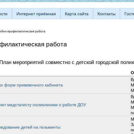
ости
Интернет приёмная
Карта сайта
Контакты
Гост
ебно-профилактическая работа
филактическая работа
План мероприятий совместно с детской городской поли
О
В
ых форм прививочного кабинета
М
М
В
М
ет медстатисту поликлиники о работе ДОУ
М
п
М
З
ледование детей на гельминты
п