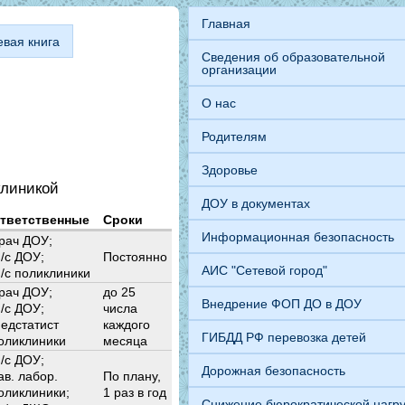
Главная
евая книга
Сведения об образовательной
организации
О нас
Родителям
Здоровье
клиникой
ДОУ в документах
тветственные
Сроки
Информационная безопасность
рач ДОУ;
/с ДОУ;
Постоянно
АИС "Сетевой город"
/с поликлиники
рач ДОУ;
до 25
Внедрение ФОП ДО в ДОУ
/с ДОУ;
числа
едстатист
каждого
ГИБДД РФ перевозка детей
оликлиники
месяца
/с ДОУ;
Дорожная безопасность
ав. лабор.
По плану,
оликлиники;
1 раз в год
Снижение бюрократической нагру