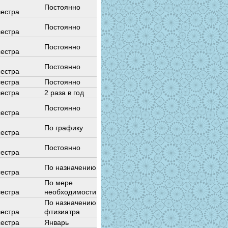
Постоянно
естра
Постоянно
естра
Постоянно
естра
Постоянно
естра
естра
Постоянно
естра
2 раза в год
Постоянно
естра
По графику
естра
Постоянно
естра
По назначению
естра
По мере
естра
необходимости
По назначению
естра
фтизиатра
естра
Январь