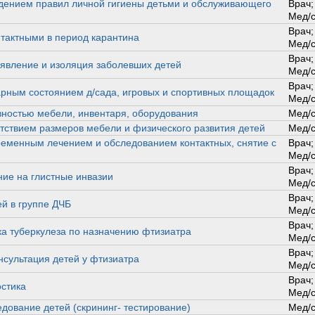
дением правил личной гигиены детьми и обслуживающего
Врач;
Мед/с
Врач;
тактными в период карантина
Мед/с
Врач;
явление и изоляция заболевших детей
Мед/с
Врач;
арным состоянием д/сада, игровых и спортивных площадок
Мед/с
вностью мебели, инвентаря, оборудования
Мед/с
етствием размеров мебели и физического развития детей
Мед/с
ременным лечением и обследованием контактных, снятие с
Врач;
Мед/с
Врач;
ие на глистные инвазии
Мед/с
Врач;
й в группе ДЧБ
Мед/с
Врач;
а туберкулеза по назначению фтизиатра
Мед/с
Врач;
сультация детей у фтизиатра
Мед/с
Врач;
стика
Мед/с
дование детей (скрининг- тестирование)
Мед/с