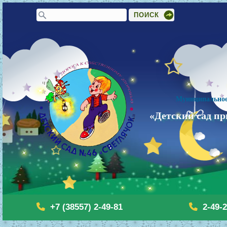
Форма поиска
Поиск
Муниципальное
«Детский сад пр
+7 (38557) 2-49-81
2-49-