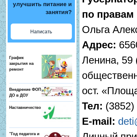
улучшить питание и
по правам 
занятия?
Ольга Алек
Написать
Адрес:
6560
Ленина, 59 
График
закрытия на
ремонт
общественн
ост. «Площ
Внедрение ФОП
ДО в ДОУ
Тел:
(3852) 
Наставничество
E-mail:
deti
Личный при
"Год педагога и