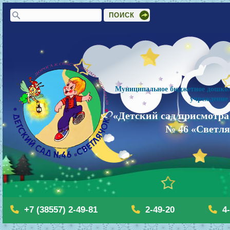
Форма поиска
Поиск
Муниципальное бюджетное дошкол
учреждение
«Детский сад присмотра
№ 46 «Светл
+7 (38557) 2-49-81
2-49-20
4