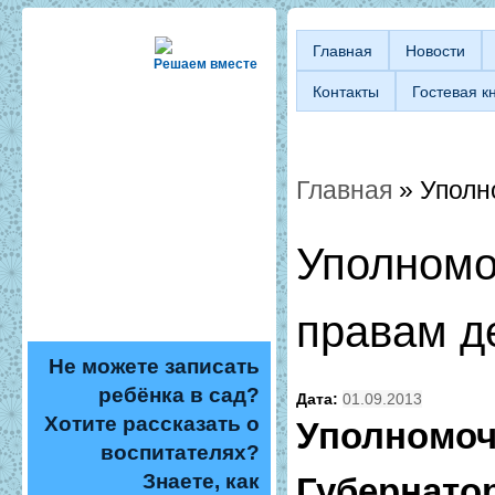
Главная
Новости
Решаем вместе
Контакты
Гостевая к
Главная
» Уполн
Вы здесь
Уполномо
правам д
Не можете записать
ребёнка в сад?
Дата:
01.09.2013
Хотите рассказать о
Уполномо
воспитателях?
Знаете, как
Губернато