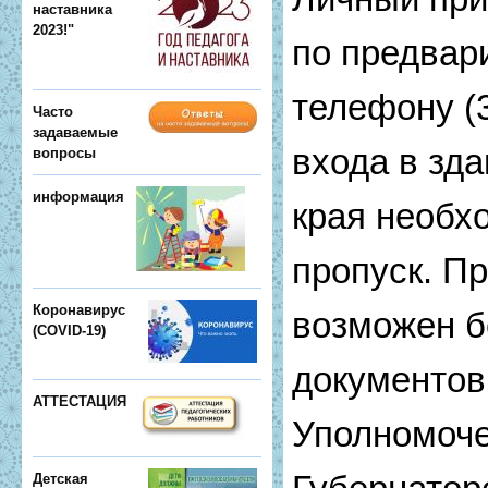
наставника
2023!"
по предвар
телефону (3
Часто
задаваемые
входа в зд
вопросы
информация
края необх
пропуск. Пр
Коронавирус
возможен б
(COVID-19)
документов
АТТЕСТАЦИЯ
Уполномоч
Детская