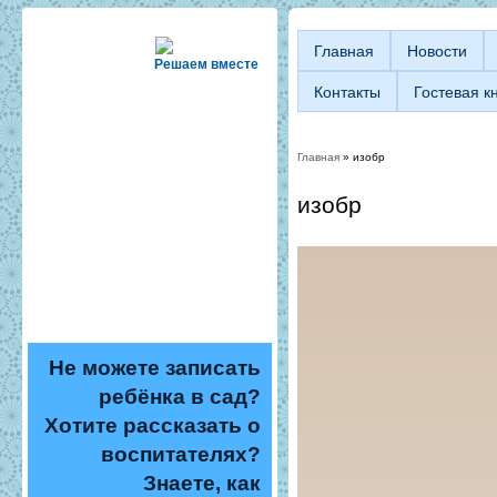
Главная
Новости
Решаем вместе
Контакты
Гостевая к
Главная
» изобр
Вы здесь
изобр
Не можете записать
ребёнка в сад?
Хотите рассказать о
воспитателях?
Знаете, как