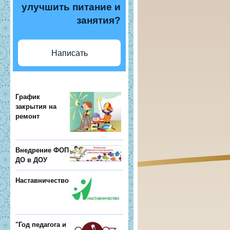
улучшить питание и
занятия?
Написать
График
закрытия на
ремонт
Внедрение ФОП
ДО в ДОУ
Наставничество
"Год педагога и