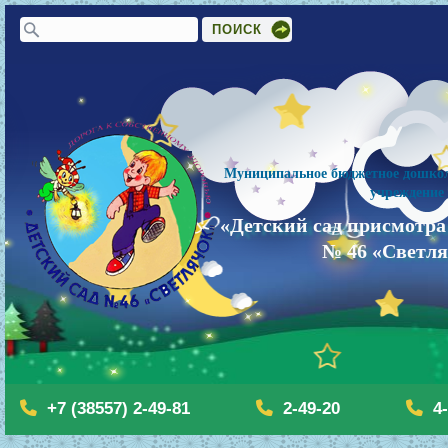
Форма поиска
Поиск
Муниципальное бюджетное дошкол
учреждение
«Детский сад присмотра
№ 46 «Светл
+7 (38557) 2-49-81
2-49-20
4