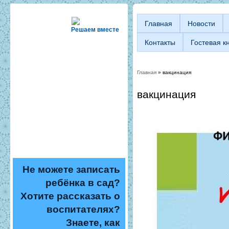
Главная
Новости
Решаем вместе
Контакты
Гостевая к
Главная
» вакцинация
Вы здесь
вакцинация
Не можете записать
ребёнка в сад?
Хотите рассказать о
воспитателях?
Знаете, как