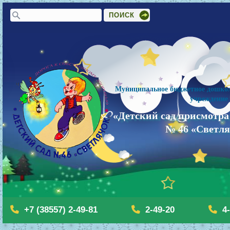
Форма поиска
Поиск
Муниципальное бюджетное дошкол
учреждение
«Детский сад присмотра
№ 46 «Светл
+7 (38557) 2-49-81
2-49-20
4