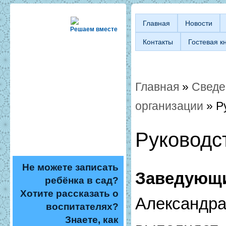
Главная
Новости
Решаем вместе
Контакты
Гостевая к
Главная
»
Сведе
Вы здесь
организации
» Р
Руководс
Не можете записать
Заведующ
ребёнка в сад?
Хотите рассказать о
Алексан
воспитателях?
Знаете, как