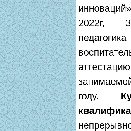
инноваций»;
2022г, 3
педагоги
воспитат
аттестаци
занимаемо
году.
К
квалифик
непрерывн