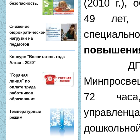
(2010 г.),
безопасность.
49 лет,
Снижение
специально
бюрократической
нагрузки на
педагогов
повышени
Конкурс "Воспитатель года
ДПО 
Алтая - 2020"
"Горячая
Минпросвещ
линия" по
оплате труда
работников
72 часа
образования.
управле
Температурный
режим
дошкольно