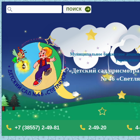
Форма поиска
Поиск
Муниципальное бюджетное дошкол
учреждение
«Детский сад присмотра
№ 46 «Светл
+7 (38557) 2-49-81
2-49-20
4