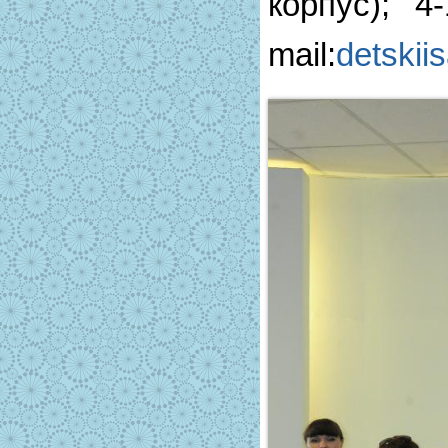
корпус); 4
mail:
detski