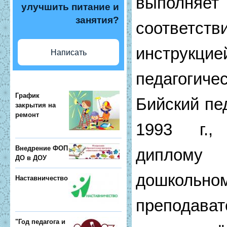
выполняе
улучшить питание и
занятия?
соответст
инструкц
Написать
педагогич
График
Бийский пед
закрытия на
ремонт
1993 г.,
Внедрение ФОП
диплому
ДО в ДОУ
дошкольн
Наставничество
преподава
"Год педагога и