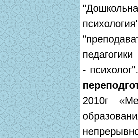
"Дошколь
психолог
"препода
педагогики 
- психолог"
перепод
2010г «М
образова
непрерывн