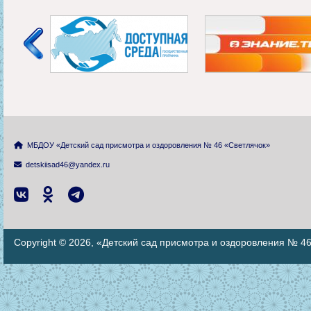
МБДОУ «Детский сад присмотра и оздоровления № 46 «Светлячок»
detskiisad46@yandex.ru
Copyright © 2026, «Детский сад присмотра и оздоровления № 4