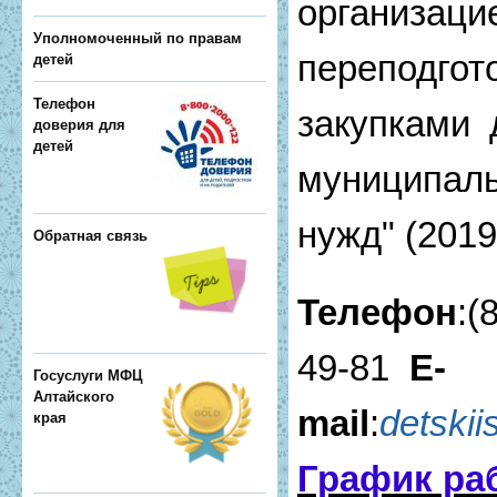
организаци
Уполномоченный по правам
переподго
детей
Телефон
закупками 
доверия для
детей
муниципаль
нужд" (2019
Обратная связь
Телефон
:(
49-81
E-
Госуслуги МФЦ
Алтайского
mail
:
detski
края
График ра