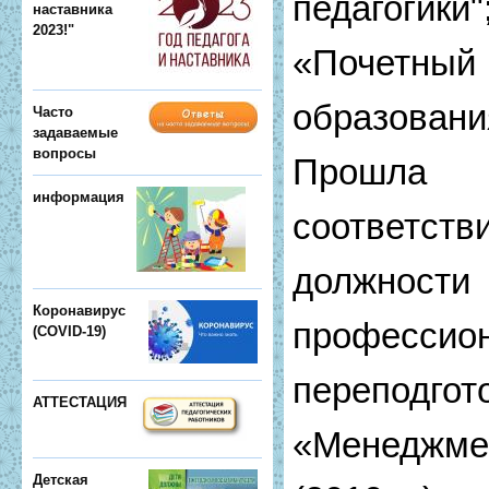
педагоги
наставника
2023!"
«Почетны
образова
Часто
задаваемые
вопросы
Прошла
информация
соответс
должнос
Коронавирус
профе
(COVID-19)
переподгот
АТТЕСТАЦИЯ
«Менеджме
Детская