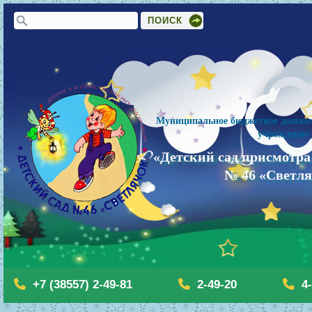
Форма поиска
Поиск
Муниципальное бюджетное дошкол
учреждение
«Детский сад присмотра
№ 46 «Светл
+7 (38557) 2-49-81
2-49-20
4